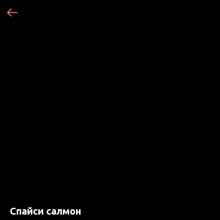
Спайси салмон